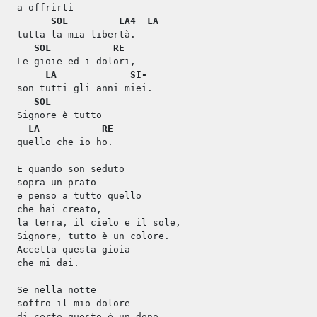
a offrirti
SOL
LA4
LA
tutta la mia libertà.
SOL
RE
Le gioie ed i dolori,
LA
SI-
son tutti gli anni miei.
SOL
Signore è tutto
LA
RE
quello che io ho.
E quando son seduto
sopra un prato
e penso a tutto quello
che hai creato,
la terra, il cielo e il sole,
Signore, tutto è un colore.
Accetta questa gioia
che mi dai.
Se nella notte
soffro il mio dolore
di certo questo è un dono