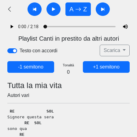
A
Z
Playlist Canti in prestito da altri autori
Scarica
Testo con accordi
Tonalità
-1 semitono
+1 semitono
0
Tutta la mia vita
Autori vari
RE
SOL
Signore questa sera
RE
SOL
sono qua
RE