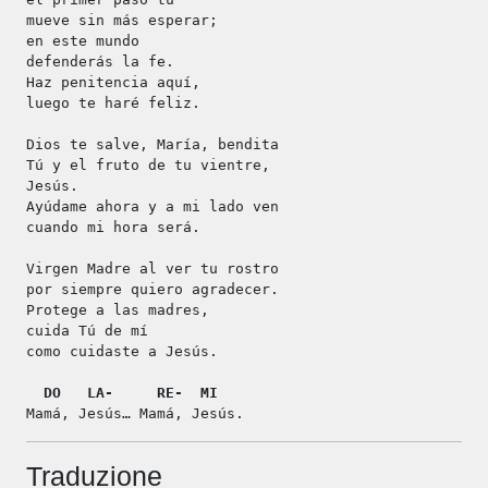
mueve sin más esperar;
en este mundo
defenderás la fe.
Haz penitencia aquí,
luego te haré feliz.
Dios te salve, María, bendita
Tú y el fruto de tu vientre,
Jesús.
Ayúdame ahora y a mi lado ven
cuando mi hora será.
Virgen Madre al ver tu rostro
por siempre quiero agradecer.
Protege a las madres,
cuida Tú de mí
como cuidaste a Jesús.
DO
LA-
RE-
MI
Mamá, Jesús… Mamá, Jesús.
Traduzione