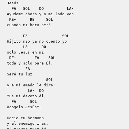
Jesús.
FA
SOL
DO
LA-
Ayúdame ahora y a mi lado ven
RE-
RE
SOL
cuando mi hora será.
FA
SOL
Hijito mío ya no cuento yo,
LA-
DO
sólo Jesús en mí,
RE-
FA
SOL
toda y sólo para Él.
FA
Seré tu luz
SOL
y a mi amado le diré:
LA-
DO
"Es mi devoto él,
FA
SOL
acógelo Jesús".
Hacia tu hermano
y al enemigo irás,
el primer paso tú