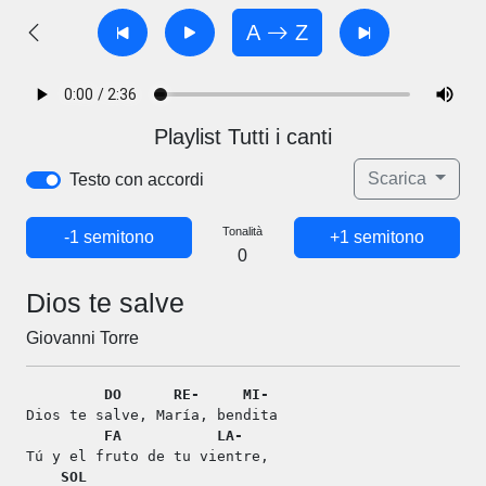
A
Z
Playlist Tutti i canti
Scarica
Testo con accordi
Tonalità
-1 semitono
+1 semitono
0
Dios te salve
Giovanni Torre
DO
RE-
MI-
Dios te salve, María, bendita
FA
LA-
Tú y el fruto de tu vientre,
SOL