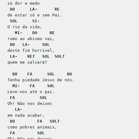
só dor e medo
DO
LA-
RE
de estar só e sem Pai.
SOL
SI-
O rio da vida,
MI-
DO
RE
rumo ao abismo vai,
DO
LA-
SOL
deste fim horrível,
LA-
RE7
SOL
SOL7
quem me salvará?
DO
FA
SOL
DO
Tenha piedade Jesus de nós.
MI-
FA
SOL
Leve-nos até o pai.
FA
SOL
Oh! Não nos deixes
LA-
em nada acabar,
DO
FA
SOL7
como pobres animais,
FA
SOL
Oh! Não nos deixes