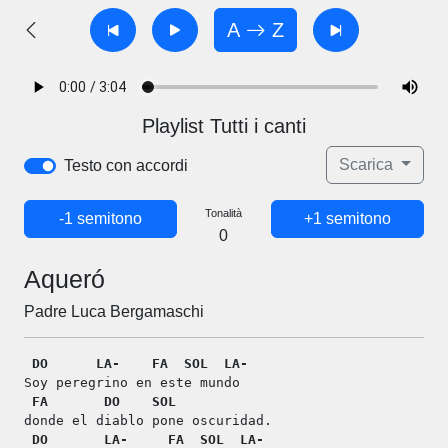
A
Z
Playlist Tutti i canti
Scarica
Testo con accordi
Tonalità
-1 semitono
+1 semitono
0
Aqueró
Padre Luca Bergamaschi
DO
LA-
FA
SOL
LA-
Soy peregrino en este mundo
FA
DO
SOL
donde el diablo pone oscuridad.
DO
LA-
FA
SOL
LA-