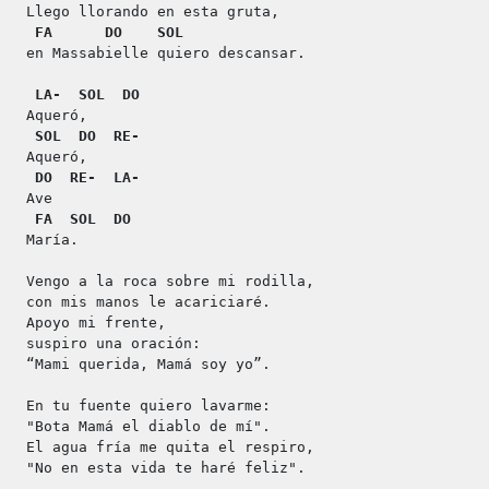
Llego llorando en esta gruta,
FA
DO
SOL
en Massabielle quiero descansar.
LA-
SOL
DO
Aqueró,
SOL
DO
RE-
Aqueró,
DO
RE-
LA-
Ave
FA
SOL
DO
María.
Vengo a la roca sobre mi rodilla,
con mis manos le acariciaré.
Apoyo mi frente,
suspiro una oración:
“Mami querida, Mamá soy yo”.
En tu fuente quiero lavarme:
"Bota Mamá el diablo de mí".
El agua fría me quita el respiro,
"No en esta vida te haré feliz".