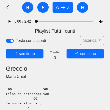
A
Z
Playlist Tutti i canti
Scarica
Testo con accordi
Tonalità
-1 semitono
+1 semitono
0
Greccio
Maria Chiaf
DO
SOL
Filas de antorchas van
DO
la noche alumbrar,
FA