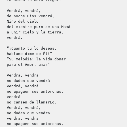
Vendrá, vendrá,
de noche Dios vendrá,
Niño del cielo
del vientre puro de una Mamá
a unir cielo y la tierra,
vendrá.
“¡Cuánto tú lo deseas,
hablame dime de Él!”
“Su melodía: la vida donar
para el Amor, amar”.
Vendrá, vendrá
no duden que vendrá
vendrá, vendrá
no apaguen sus antorchas,
vendrá
no cansen de llamarLo.
Vendrá, vendrá,
no duden que vendrá
vendrá, vendrá
no apaguen sus antorchas,