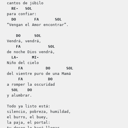
cantos de júbilo
RE-
SOL
para confiar:
DO
FA
SOL
“Vengan el Amor encontrar”.
DO
SOL
Vendrá, vendrá,
FA
SOL
de noche Dios vendrá,
LA-
MI-
Niño del cielo
FA
DO
SOL
del vientre puro de una Mamá
FA
DO
a romper la oscuridad
SOL
DO
y alumbrar.
Todo ya listo está:
silencio, pobreza, humildad,
el burro, el buey,
la paja, el portal:
tu deseo lo hará llegar.