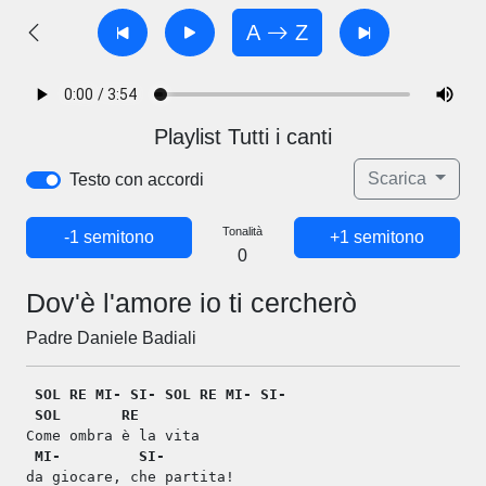
A
Z
Playlist Tutti i canti
Scarica
Testo con accordi
Tonalità
-1 semitono
+1 semitono
0
Dov'è l'amore io ti cercherò
Padre Daniele Badiali
SOL
RE
MI-
SI-
SOL
RE
MI-
SI-
SOL
RE
Come ombra è la vita
MI-
SI-
da giocare, che partita!