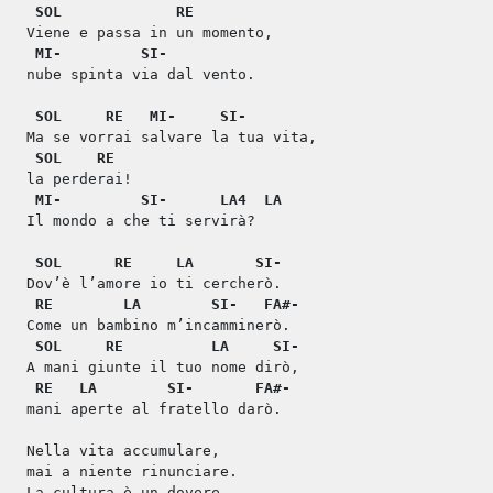
SOL
RE
Viene e passa in un momento,
MI-
SI-
nube spinta via dal vento.
SOL
RE
MI-
SI-
Ma se vorrai salvare la tua vita,
SOL
RE
la perderai!
MI-
SI-
LA4
LA
Il mondo a che ti servirà?
SOL
RE
LA
SI-
Dov’è l’amore io ti cercherò.
RE
LA
SI-
FA#-
Come un bambino m’incamminerò.
SOL
RE
LA
SI-
A mani giunte il tuo nome dirò,
RE
LA
SI-
FA#-
mani aperte al fratello darò.
Nella vita accumulare,
mai a niente rinunciare.
La cultura è un dovere,