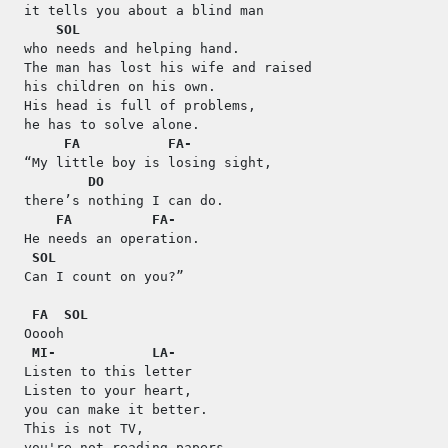
it tells you about a blind man
SOL
who needs and helping hand.
The man has lost his wife and raised
his children on his own.
His head is full of problems,
he has to solve alone.
FA
FA-
“My little boy is losing sight,
DO
there’s nothing I can do.
FA
FA-
He needs an operation.
SOL
Can I count on you?”
FA
SOL
Ooooh
MI-
LA-
Listen to this letter
Listen to your heart,
you can make it better.
This is not TV,
you're not reading papers.