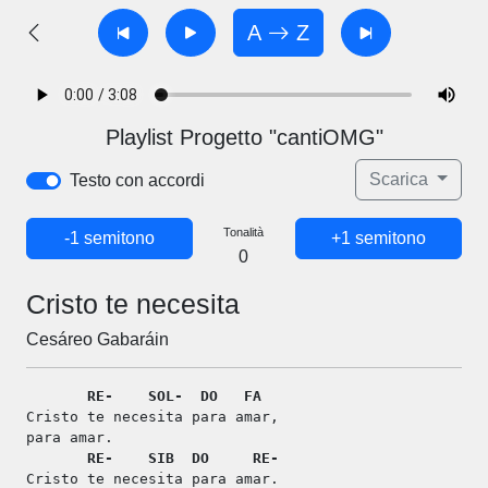
A
Z
Playlist Progetto "cantiOMG"
Scarica
Testo con accordi
Tonalità
-1 semitono
+1 semitono
0
Cristo te necesita
Cesáreo Gabaráin
RE-
SOL-
DO
FA
Cristo te necesita para amar,
para amar.
RE-
SIB
DO
RE-
Cristo te necesita para amar.