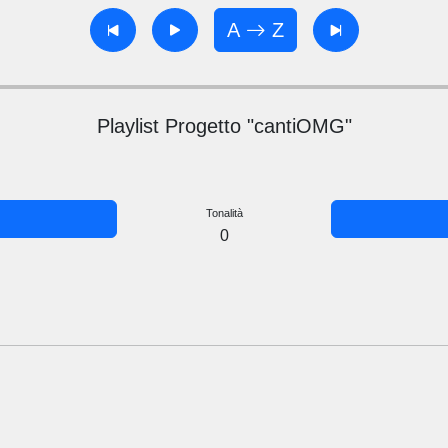
A
Z
Playlist Progetto "cantiOMG"
Tonalità
0