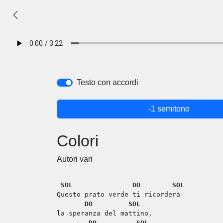
Testo con accordi
-1 semitono
Colori
Autori vari
SOL
DO
SOL
Questo prato verde ti ricorderà
DO
SOL
la speranza del mattino,
DO
SOL