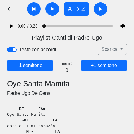
A
Z
Playlist Canti di Padre Ugo
Scarica
Testo con accordi
Tonalità
-1 semitono
+1 semitono
0
Oye Santa Mamita
Padre Ugo De Censi
RE
FA#-
Oye Santa Mamita
SOL
LA
abro a ti mi corazón,
MI-
LA