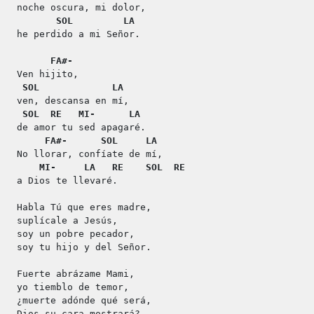
noche oscura, mi dolor,
SOL
LA
he perdido a mi Señor.
FA#-
Ven hijito,
SOL
LA
ven, descansa en mí,
SOL
RE
MI-
LA
de amor tu sed apagaré.
FA#-
SOL
LA
No llorar, confíate de mí,
MI-
LA
RE
SOL
RE
a Dios te llevaré.
Habla Tú que eres madre,
suplícale a Jesús,
soy un pobre pecador,
soy tu hijo y del Señor.
Fuerte abrázame Mami,
yo tiemblo de temor,
¿muerte adónde qué será,
Dios su cara mostrará?