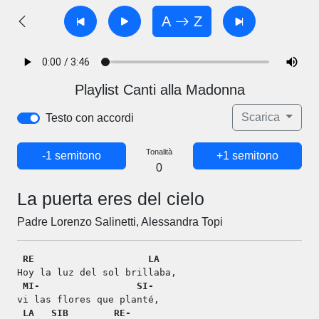
A
Z
Playlist Canti alla Madonna
Scarica
Testo con accordi
Tonalità
-1 semitono
+1 semitono
0
La puerta eres del cielo
Padre Lorenzo Salinetti, Alessandra Topi
RE
LA
Hoy la luz del sol brillaba,
MI-
SI-
vi las flores que planté,
LA
SIB
RE-