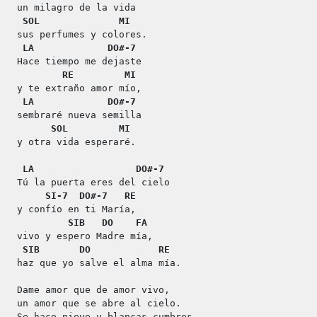
un milagro de la vida
SOL
MI
sus perfumes y colores.
LA
DO#-7
Hace tiempo me dejaste
RE
MI
y te extraño amor mío,
LA
DO#-7
sembraré nueva semilla
SOL
MI
y otra vida esperaré.
LA
DO#-7
Tú la puerta eres del cielo
SI-7
DO#-7
RE
y confío en ti María,
SIB
DO
FA
vivo y espero Madre mía,
SIB
DO
RE
haz que yo salve el alma mía.
Dame amor que de amor vivo,
un amor que se abre al cielo.
Se hace nieve y blancas cumbres