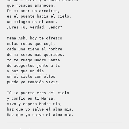
que rosadas amanecen.
Es mi amor un arcoíris,
es el puente hacia el cielo,
un milagro es el amor.
¿Eres Tú, verdad, Señor?
Mama Ashu hoy te ofrezco
estas rosas que cogí,
cada una tiene el nombre
de mi seres más queridos.
Yo te ruego Madre Santa
de acogerlos junto a ti
y haz que un día
en el cielo con ellos
pueda yo también vivir.
Tú la puerta eres del cielo
y confío en ti María,
vivo y espero Madre mía,
haz que yo salve el alma mía.
Haz que yo salve el alma mía.