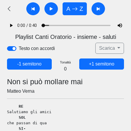
A
Z
Playlist Canti Oratorio - insieme - saluti
Scarica
Testo con accordi
Tonalità
-1 semitono
+1 semitono
0
Non si può mollare mai
Matteo Verna
RE
Salutiamo gli amici
SOL
che passan di qua
SI-