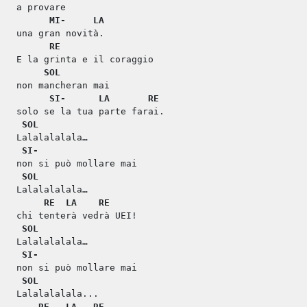
a provare
MI-
LA
una gran novità.
RE
E la grinta e il coraggio
SOL
non mancheran mai
SI-
LA
RE
solo se la tua parte farai.
SOL
Lalalalalala…
SI-
non si può mollare mai
SOL
Lalalalalala…
RE
LA
RE
chi tenterà vedrà UEI!
SOL
Lalalalalala…
SI-
non si può mollare mai
SOL
Lalalalalala...
RE
LA
RE