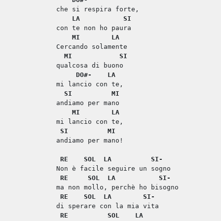
che si respira forte,
LA
SI
con te non ho paura
MI
LA
Cercando solamente
MI
SI
qualcosa di buono
DO#-
LA
mi lancio con te,
SI
MI
andiamo per mano
MI
LA
mi lancio con te,
SI
MI
andiamo per mano!
RE
SOL
LA
SI-
Non è facile seguire un sogno
RE
SOL
LA
SI-
ma non mollo, perchè ho bisogno
RE
SOL
LA
SI-
di sperare con la mia vita
RE
SOL
LA