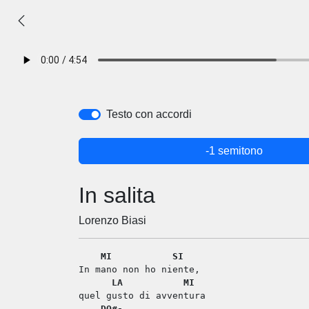
Testo con accordi
-1 semitono
In salita
Lorenzo Biasi
MI
SI
In mano non ho niente,
LA
MI
quel gusto di avventura
DO#-